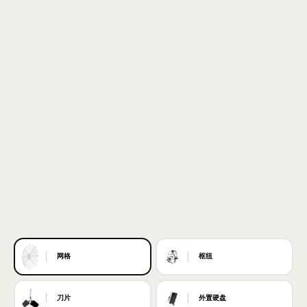
网格
枢纽
刀片
外置硬盘