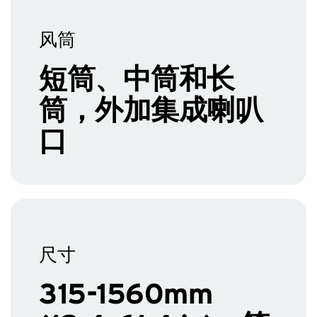
风筒
短筒、中筒和长
筒，外加集成喇叭
口
尺寸
315-1560mm