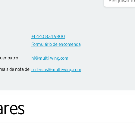
+1 440 834 9400
Formulário de encomenda
quer outro
hi@multi-wing.com
mais de nota de
ordersus@multi-wing.com
ares