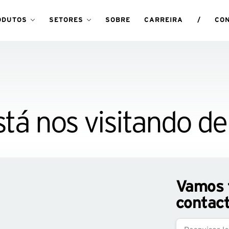
ODUTOS
SETORES
SOBRE
CARREIRA
/
CO
tá nos visitando de
Vamos f
contact