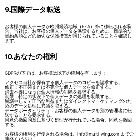
9.国際データ転送
お客様の個人データが欧州経済地域（EEA）外に移転される場
合、当社は、お客様の個人データを保護するために、標準的な
契約条項などの適切な保護措置が講じられていることを確認し
ます。
10.あなたの権利
GDPRの下では、お客様は以下の権利を有します：
アクセス当社が保有する個人データのコピーを請求する。
修正：不正確または不完全な個人データを修正する。
消去不要になった個人情報の削除を要求する。
制限：特定の状況下で個人データの処理を制限する。
異議申し立て正当な利益またはダイレクトマーケティングのた
めのデータ処理に異議を唱える。
データポータビリティ：お客様の個人データを別の管理者に転
送することを要求する。
同意の撤回同意に基づく処理が行われている場合、同意を撤回
する。
お客様の権利を行使される場合は、info@multi-wing.com までご
連絡ください。