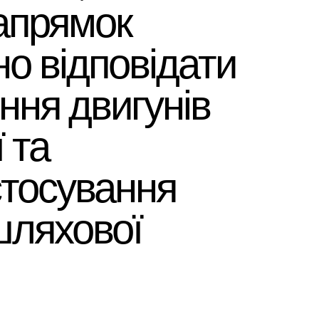
напрямок
но відповідати
ння двигунів
 та
стосування
шляхової