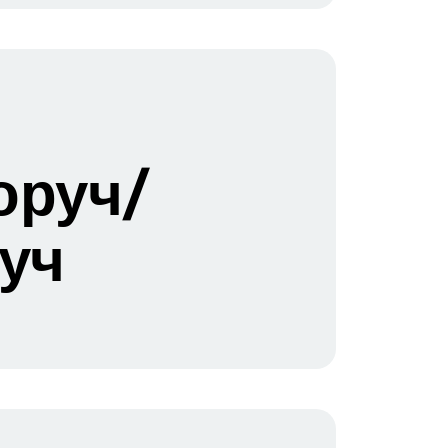
оруч/
уч