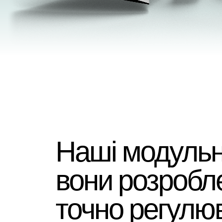
Наші модульні
вони розробл
точно регулюв