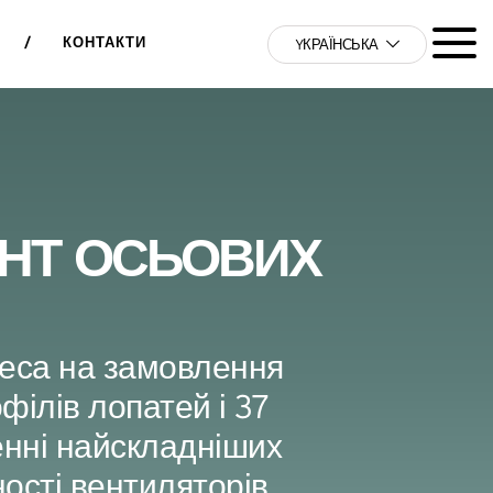
/
КОНТАКТИ
YКРАЇНСЬКА
ЕНТ ОСЬОВИХ
леса на замовлення
філів лопатей і 37
енні найскладніших
ості вентиляторів.