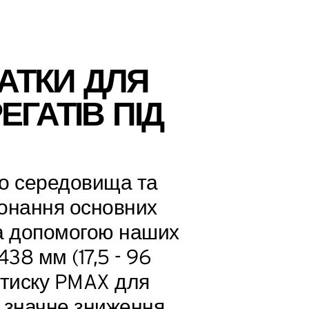
ЧАТКИ ДЛЯ
ГАТІВ ПІД
о середовища та
конання основних
за допомогою наших
38 мм (17,5 - 96
 тиску PMAX для
 значне зниження