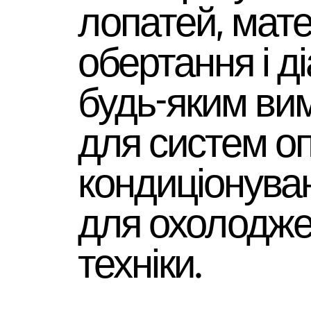
лопатей, мате
обертання і д
будь-яким ви
для систем оп
кондиціонуван
для охолодже
техніки.