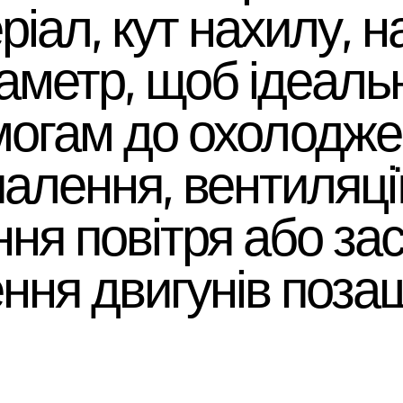
ріал, кут нахилу, 
іаметр, щоб ідеаль
могам до охолодже
алення, вентиляції
ня повітря або за
ння двигунів поза