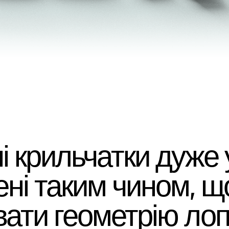
 крильчатки дуже у
ені таким чином, 
ати геометрію лопа