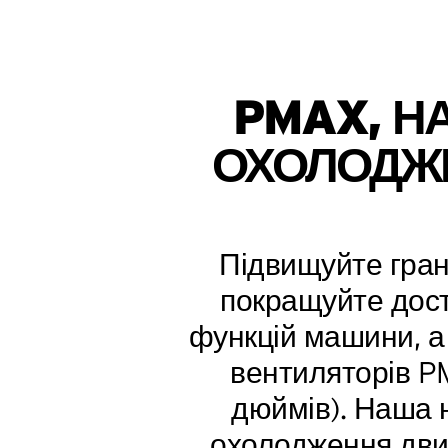
PMAX, НА
ОХОЛОДЖЕ
Підвищуйте гра
покращуйте дост
функцій машини, а
вентиляторів PM
дюймів). Наша 
охолодження дви