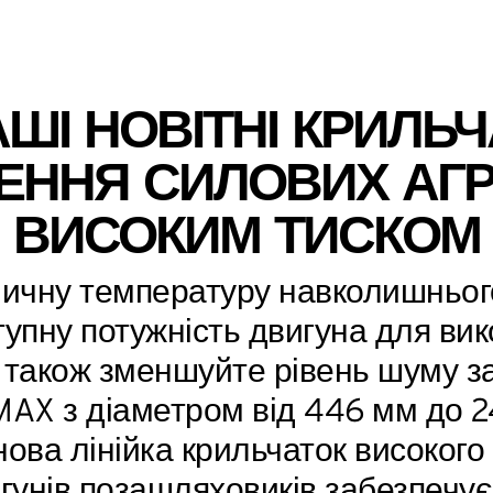
ШІ НОВІТНІ КРИЛЬ
ННЯ СИЛОВИХ АГРЕ
ВИСОКИМ ТИСКОМ
ничну температуру навколишньог
упну потужність двигуна для ви
 також зменшуйте рівень шуму 
AX з діаметром від 446 мм до 24
нова лінійка крильчаток високого
гунів позашляховиків забезпечує