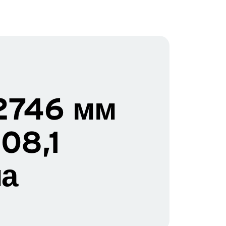
2746 мм
108,1
а