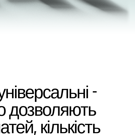
ніверсальні -
що дозволяють
тей, кількість